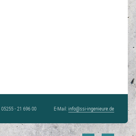
: 05255 - 21 696 00
E-Mail:
info@ssi-ingenieure.de